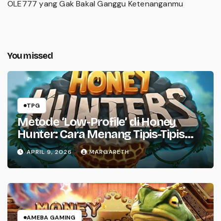
OLE777 yang Gak Bakal Ganggu Ketenanganmu
You missed
TPG
Metode ‘Low-Profile’ di Honey
Hunter: Cara Menang Tipis-Tipis
tapi Konsisten
APRIL 9, 2026
MARGARETH
AMEBA GAMING