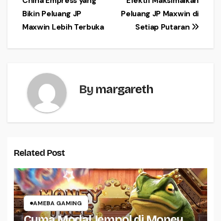
China Empress yang
Efektif Maksimalkan
navigation
Bikin Peluang JP
Peluang JP Maxwin di
Maxwin Lebih Terbuka
Setiap Putaran
By
margareth
Related Post
AMEBA GAMING
Cuma Modal Jempol di Money