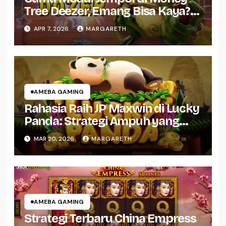
Tree Deezer, Emang Bisa Kaya?
Ini Mitos dan Realita
APR 7, 2026
MARGARETH
AMEBA GAMING
Rahasia Raih JP Maxwin di Lucky
Panda: Strategi Ampuh yang
Bikin Jackpot Lebih Mudah
MAR 20, 2026
MARGARETH
AMEBA GAMING
Strategi Terbaru China Empress