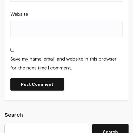
Website
Save my name, email, and website in this browser
for the next time I comment.
Search
Search