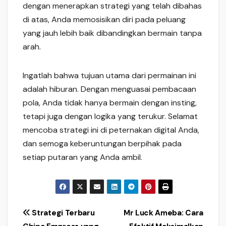
dengan menerapkan strategi yang telah dibahas
di atas, Anda memosisikan diri pada peluang
yang jauh lebih baik dibandingkan bermain tanpa
arah.
Ingatlah bahwa tujuan utama dari permainan ini
adalah hiburan. Dengan menguasai pembacaan
pola, Anda tidak hanya bermain dengan insting,
tetapi juga dengan logika yang terukur. Selamat
mencoba strategi ini di peternakan digital Anda,
dan semoga keberuntungan berpihak pada
setiap putaran yang Anda ambil.
Post
Strategi Terbaru
Mr Luck Ameba: Cara