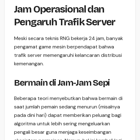
Jam Operasional dan
Pengaruh Trafik Server
Meski secara teknis RNG bekerja 24 jam, banyak
pengamat game mesin berpendapat bahwa
trafik server memengaruhi kelancaran distribusi
kemenangan.
Bermain di Jam-Jam Sepi
Beberapa teori menyebutkan bahwa bermain di
saat jumlah pemain sedang menurun (misalnya
pada dini hari) dapat memberikan peluang bagi
algoritma untuk lebih sering mengeluarkan
pengali besar guna menjaga keseimbangan