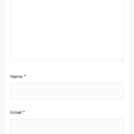
Name
*
Email
*