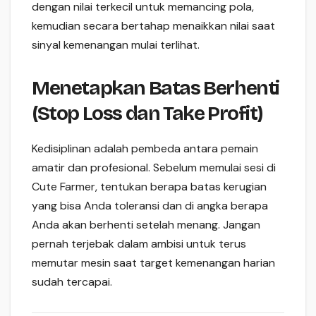
dengan nilai terkecil untuk memancing pola,
kemudian secara bertahap menaikkan nilai saat
sinyal kemenangan mulai terlihat.
Menetapkan Batas Berhenti
(Stop Loss dan Take Profit)
Kedisiplinan adalah pembeda antara pemain
amatir dan profesional. Sebelum memulai sesi di
Cute Farmer, tentukan berapa batas kerugian
yang bisa Anda toleransi dan di angka berapa
Anda akan berhenti setelah menang. Jangan
pernah terjebak dalam ambisi untuk terus
memutar mesin saat target kemenangan harian
sudah tercapai.