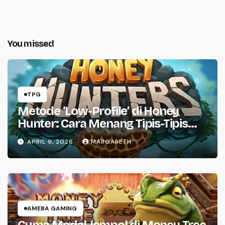
You missed
TPG
Metode ‘Low-Profile’ di Honey
Hunter: Cara Menang Tipis-Tipis
tapi Konsisten
APRIL 9, 2026
MARGARETH
AMEBA GAMING