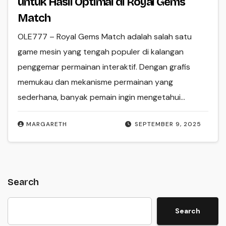
untuk Hasil Optimal di Royal Gems
Match
OLE777 – Royal Gems Match adalah salah satu
game mesin yang tengah populer di kalangan
penggemar permainan interaktif. Dengan grafis
memukau dan mekanisme permainan yang
sederhana, banyak pemain ingin mengetahui…
MARGARETH
SEPTEMBER 9, 2025
Search
Search