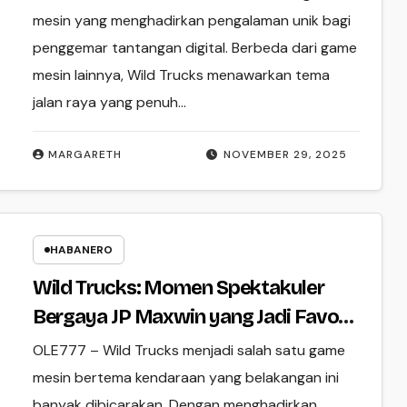
mesin yang menghadirkan pengalaman unik bagi
penggemar tantangan digital. Berbeda dari game
mesin lainnya, Wild Trucks menawarkan tema
jalan raya yang penuh…
MARGARETH
NOVEMBER 29, 2025
HABANERO
Wild Trucks: Momen Spektakuler
Bergaya JP Maxwin yang Jadi Favorit
Pemain
OLE777 – Wild Trucks menjadi salah satu game
mesin bertema kendaraan yang belakangan ini
banyak dibicarakan. Dengan menghadirkan