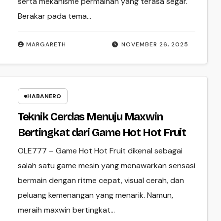
serta mekanisme permainan yang terasa segar.
Berakar pada tema…
MARGARETH
NOVEMBER 26, 2025
HABANERO
Teknik Cerdas Menuju Maxwin
Bertingkat dari Game Hot Hot Fruit
OLE777 – Game Hot Hot Fruit dikenal sebagai
salah satu game mesin yang menawarkan sensasi
bermain dengan ritme cepat, visual cerah, dan
peluang kemenangan yang menarik. Namun,
meraih maxwin bertingkat…