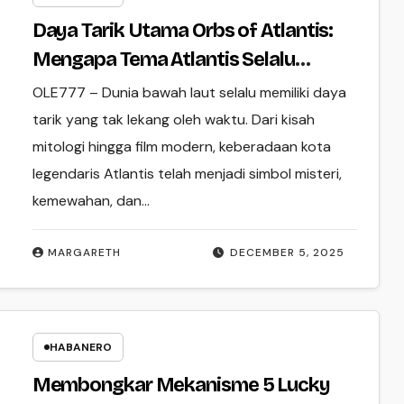
Daya Tarik Utama Orbs of Atlantis:
Mengapa Tema Atlantis Selalu
Memikat Pemain
OLE777 – Dunia bawah laut selalu memiliki daya
tarik yang tak lekang oleh waktu. Dari kisah
mitologi hingga film modern, keberadaan kota
legendaris Atlantis telah menjadi simbol misteri,
kemewahan, dan…
MARGARETH
DECEMBER 5, 2025
HABANERO
Membongkar Mekanisme 5 Lucky