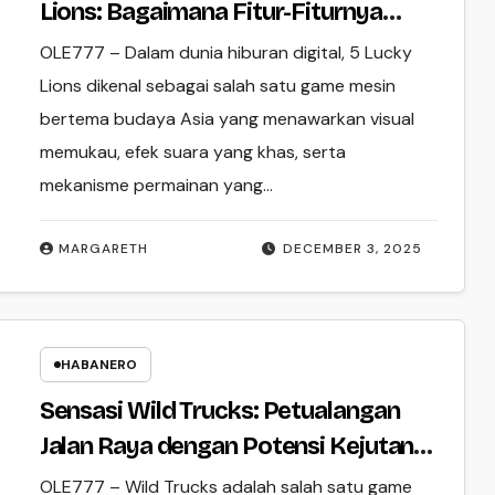
Lions: Bagaimana Fitur-Fiturnya
Menciptakan Momen Jackpot
OLE777 – Dalam dunia hiburan digital, 5 Lucky
Lions dikenal sebagai salah satu game mesin
bertema budaya Asia yang menawarkan visual
memukau, efek suara yang khas, serta
mekanisme permainan yang…
MARGARETH
DECEMBER 3, 2025
HABANERO
Sensasi Wild Trucks: Petualangan
Jalan Raya dengan Potensi Kejutan
Besar
OLE777 – Wild Trucks adalah salah satu game