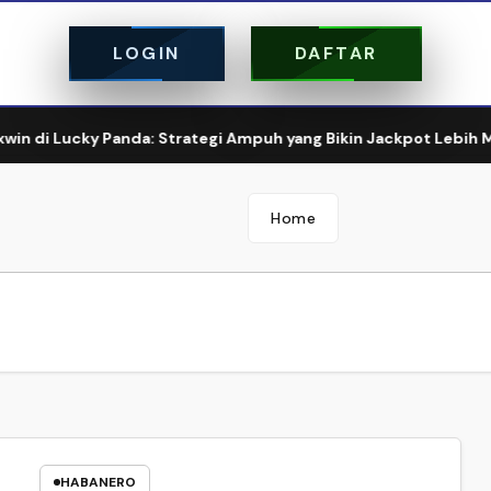
LOGIN
DAFTAR
cky Panda: Strategi Ampuh yang Bikin Jackpot Lebih Mudah
Home
HABANERO