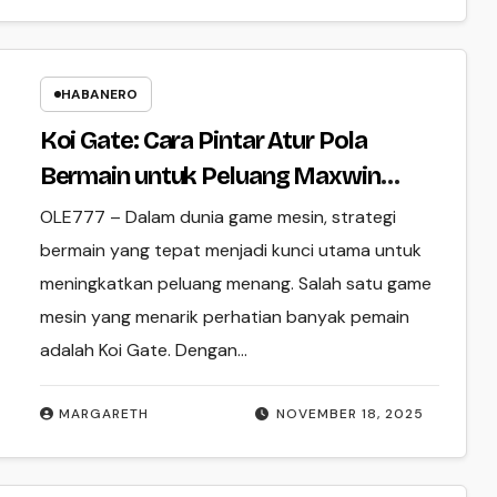
HABANERO
Koi Gate: Cara Pintar Atur Pola
Bermain untuk Peluang Maxwin
Lebih Tinggi
OLE777 – Dalam dunia game mesin, strategi
bermain yang tepat menjadi kunci utama untuk
meningkatkan peluang menang. Salah satu game
mesin yang menarik perhatian banyak pemain
adalah Koi Gate. Dengan…
MARGARETH
NOVEMBER 18, 2025