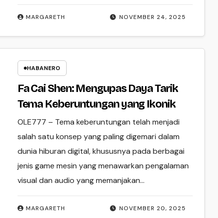
MARGARETH
NOVEMBER 24, 2025
HABANERO
Fa Cai Shen: Mengupas Daya Tarik
Tema Keberuntungan yang Ikonik
OLE777 – Tema keberuntungan telah menjadi
salah satu konsep yang paling digemari dalam
dunia hiburan digital, khususnya pada berbagai
jenis game mesin yang menawarkan pengalaman
visual dan audio yang memanjakan…
MARGARETH
NOVEMBER 20, 2025